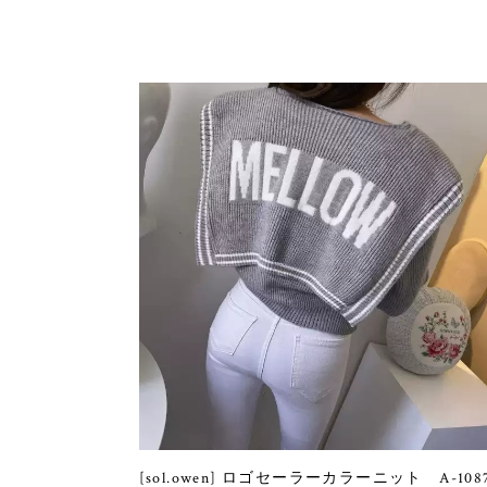
[sol.owen] ロゴセーラーカラーニット A-108