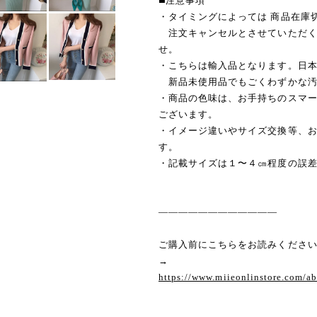
◼️注意事項
・タイミングによっては 商品在庫
注文キャンセルとさせていただく
せ。
・こちらは輸入品となります。日
新品未使用品でもごくわずかな汚
・商品の色味は、お手持ちのスマ
ございます。
・イメージ違いやサイズ交換等、
す。
・記載サイズは１〜４㎝程度の誤
————————————
ご購入前にこちらをお読みくださ
→
https://www.miieonlinstore.com/a