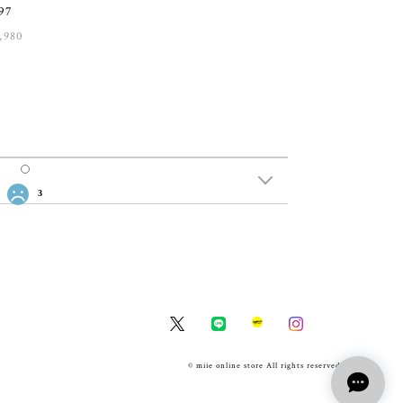
97
,980
3
© miie online store All rights reserved.