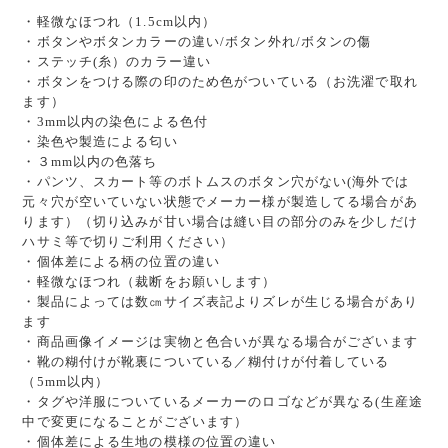
・軽微なほつれ（1.5cm以内）
・ボタンやボタンカラーの違い/ボタン外れ/ボタンの傷
・ステッチ(糸）のカラー違い
・ボタンをつける際の印のため色がついている（お洗濯で取れ
ます）
・3mm以内の染色による色付
・染色や製造による匂い
・３mm以内の色落ち
・パンツ、スカート等のボトムスのボタン穴がない(海外では
元々穴が空いていない状態でメーカー様が製造してる場合があ
ります）（切り込みが甘い場合は縫い目の部分のみを少しだけ
ハサミ等で切りご利用ください）
・個体差による柄の位置の違い
・軽微なほつれ（裁断をお願いします）
・製品によっては数㎝サイズ表記よりズレが生じる場合があり
ます
・商品画像イメージは実物と色合いが異なる場合がございます
・靴の糊付けが靴裏についている／糊付けが付着している
（5mm以内）
・タグや洋服についているメーカーのロゴなどが異なる(生産途
中で変更になることがございます）
・個体差による生地の模様の位置の違い