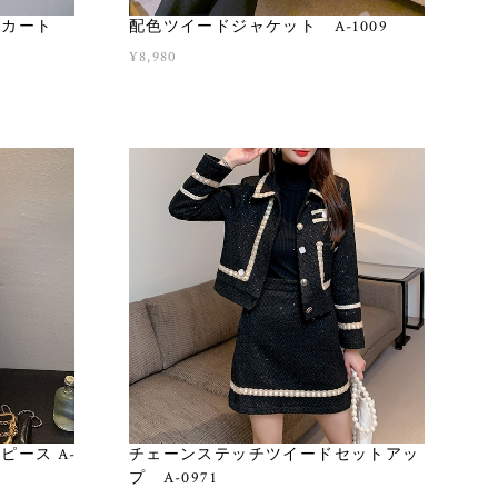
スカート
配色ツイードジャケット A-1009
¥8,980
ース A-
チェーンステッチツイードセットアッ
プ A-0971