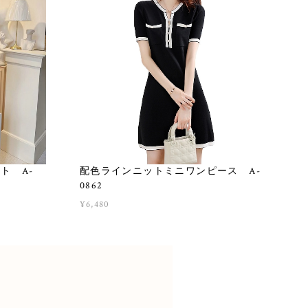
ト A-
配色ラインニットミニワンピース A-
0862
¥6,480