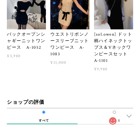
バックオープンシ
ウエストリボンノ
[sol.owen] ドット
ャギーニットワン
ースリーブニット
柄ハイネックトッ
ピース A-1052
ワンピース A-
プス＆Vネックワ
1083
ンピースセット
¥5,980
A-1101
¥11,000
¥9,980
ショップの評価
すべて
1