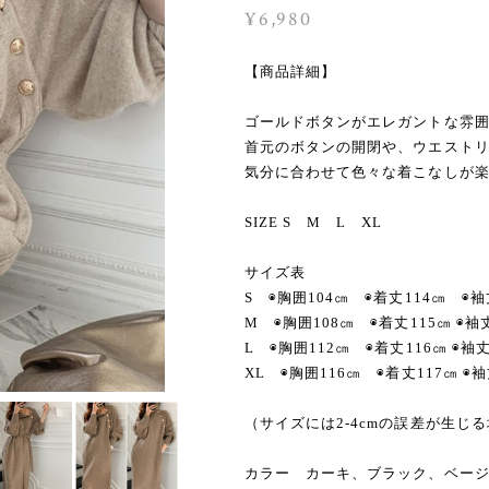
¥6,980
【商品詳細】
ゴールドボタンがエレガントな雰
首元のボタンの開閉や、ウエスト
気分に合わせて色々な着こなしが楽
SIZE S M L XL
サイズ表
S ◉胸囲104㎝ ◉着丈114㎝ ◉袖
M ◉胸囲108㎝ ◉着丈115㎝ ◉袖
L ◉胸囲112㎝ ◉着丈116㎝ ◉袖
XL ◉胸囲116㎝ ◉着丈117㎝ ◉
（サイズには2-4cmの誤差が生じ
カラー カーキ、ブラック、ベー