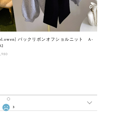
sol.owen] バックリボンオフショルニット A-
02
,980
3