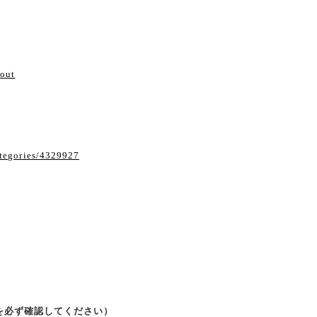
い
bout
ategories/4329927
ルを必ず確認してください）