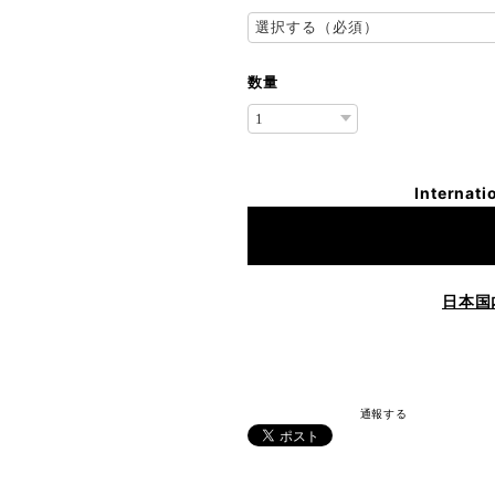
数量
Internati
日本国
通報する