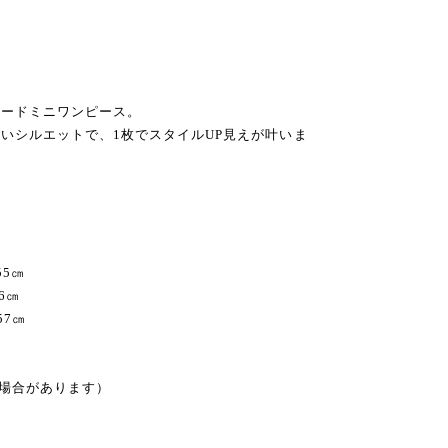
イードミニワンピース。
いシルエットで、1枚でスタイルUP見えが叶いま
55㎝
6㎝
57㎝
る場合があります）