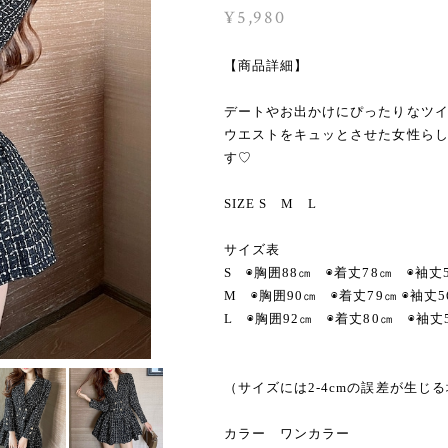
¥5,980
【商品詳細】
デートやお出かけにぴったりなツ
ウエストをキュッとさせた女性らし
す♡
SIZE S M L
サイズ表
S ◉胸囲88㎝ ◉着丈78㎝ ◉袖丈
M ◉胸囲90㎝ ◉着丈79㎝ ◉袖丈5
L ◉胸囲92㎝ ◉着丈80㎝ ◉袖丈
（サイズには2-4cmの誤差が生じ
カラー ワンカラー