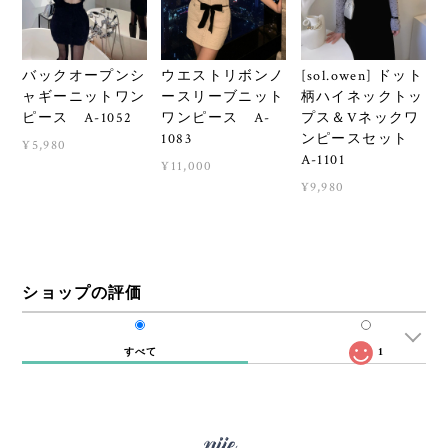
バックオープンシ
ウエストリボンノ
[sol.owen] ドット
ャギーニットワン
ースリーブニット
柄ハイネックトッ
ピース A-1052
ワンピース A-
プス＆Vネックワ
1083
ンピースセット
¥5,980
A-1101
¥11,000
¥9,980
ショップの評価
すべて
1