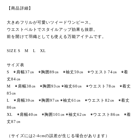
【商品詳細】
大きめフリルが可愛いツイードワンピース。
ウエストベルトでスタイルアップ効果も抜群。
前を開けて羽織としても使える万能アイテムです。
SIZE S M L XL
サイズ表
S ◉肩幅37㎝ ◉胸囲89㎝ ◉袖丈59㎝ ◉ウエスト74㎝ ◉着
丈84㎝
M ◉肩幅38㎝ ◉胸囲93㎝ ◉袖丈60㎝ ◉ウエスト78㎝ ◉着丈
85㎝
L ◉肩幅39㎝ ◉胸囲97㎝ ◉袖丈61㎝ ◉ウエスト82㎝ ◉着丈
86㎝
XL ◉肩幅40㎝ ◉胸囲101㎝ ◉袖丈62㎝ ◉ウエスト86㎝ ◉着
丈87㎝
（サイズには2-4cmの誤差が生じる場合があります）