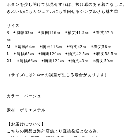
ボタンを少し開けて肌見せすれば、抜け感のある着こなしに。
きれいめにもカジュアルにも着回せるシンプルさも魅力◎
サイズ
S ◉肩幅63㎝ ◉胸囲116㎝ ◉袖丈41.5㎝ ◉着丈57.5
㎝
M ◉肩幅64㎝ ◉胸囲118㎝ ◉袖丈42㎝ ◉着丈58㎝
L ◉肩幅65㎝ ◉胸囲120㎝ ◉袖丈42.5㎝ ◉着丈58.5㎝
XL ◉肩幅66㎝ ◉胸囲122㎝ ◉袖丈43㎝ ◉着丈59㎝
（サイズには2-4cmの誤差が生じる場合があります）
カラー ベージュ
素材 ポリエステル
【お届けについて】
こちらの商品は海外店舗より直接発送となる為、