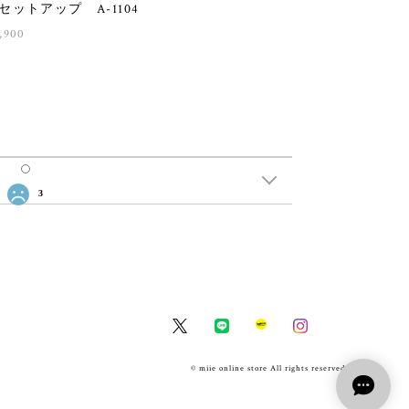
セットアップ A-1104
,900
3
© miie online store All rights reserved.