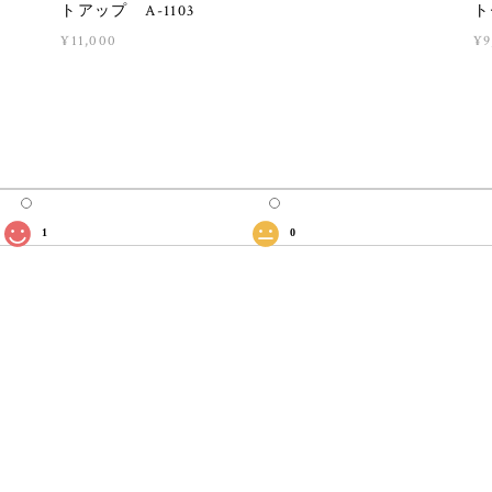
トアップ A-1103
ト
¥11,000
¥9
1
0