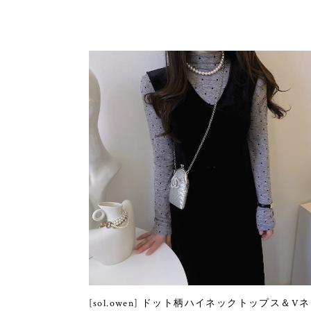
[sol.owen] ドット柄ハイネックトップス＆V