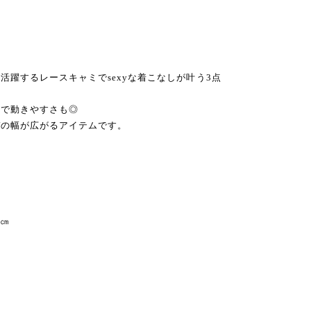
活躍するレースキャミでsexyな着こなしが叶う3点
ツで動きやすさも◎
デの幅が広がるアイテムです。
6㎝