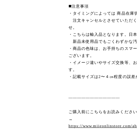
◼️注意事項
・タイミングによっては 商品在庫
注文キャンセルとさせていただく
せ。
・こちらは輸入品となります。日
新品未使用品でもごくわずかな汚
・商品の色味は、お手持ちのスマ
ございます。
・イメージ違いやサイズ交換等、
す。
・記載サイズは2〜４㎝程度の誤差
————————————
ご購入前にこちらをお読みくださ
→
https://www.miieonlinstore.com/a