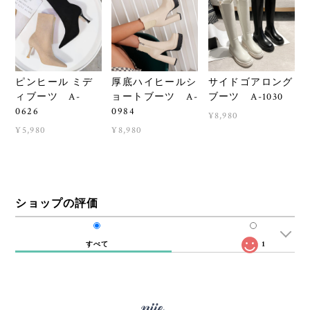
ピンヒール ミデ
厚底ハイヒールシ
サイドゴアロング
ィブーツ A-
ョートブーツ A-
ブーツ A-1030
0626
0984
¥8,980
¥5,980
¥8,980
ショップの評価
すべて
1