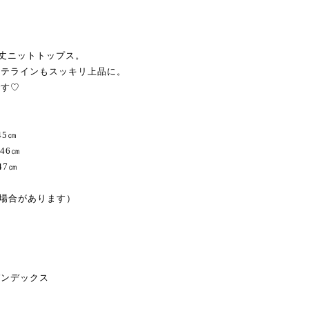
ト丈ニットトップス。
ルテラインもスッキリ上品に。
です♡
45㎝
46㎝
47㎝
る場合があります）
パンデックス