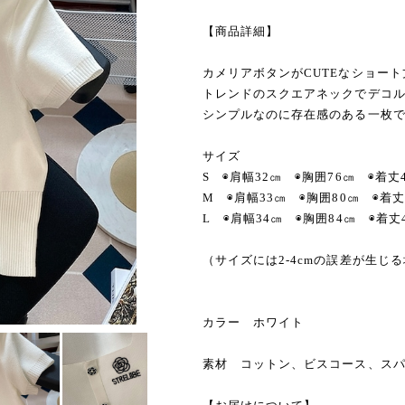
【商品詳細】
カメリアボタンがCUTEなショー
トレンドのスクエアネックでデコ
シンプルなのに存在感のある一枚
サイズ
S ◉肩幅32㎝ ◉胸囲76㎝ ◉着丈
M ◉肩幅33㎝ ◉胸囲80㎝ ◉着丈
L ◉肩幅34㎝ ◉胸囲84㎝ ◉着丈
（サイズには2-4cmの誤差が生じ
カラー ホワイト
素材 コットン、ビスコース、ス