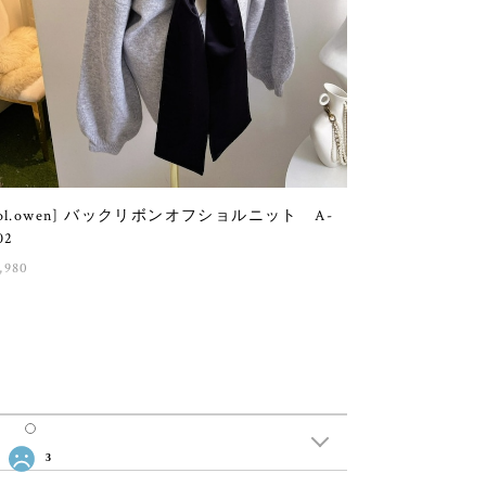
sol.owen] バックリボンオフショルニット A-
02
,980
3