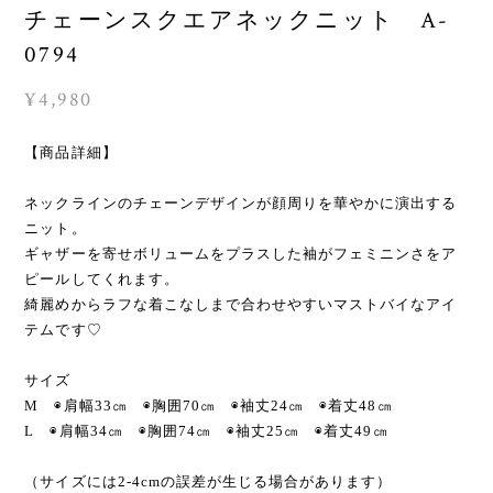
チェーンスクエアネックニット A-
0794
¥4,980
【商品詳細】
ネックラインのチェーンデザインが顔周りを華やかに演出する
ニット。
ギャザーを寄せボリュームをプラスした袖がフェミニンさをア
ピールしてくれます。
綺麗めからラフな着こなしまで合わせやすいマストバイなアイ
テムです♡
サイズ
M ◉肩幅33㎝ ◉胸囲70㎝ ◉袖丈24㎝ ◉着丈48㎝
L ◉肩幅34㎝ ◉胸囲74㎝ ◉袖丈25㎝ ◉着丈49㎝
（サイズには2-4cmの誤差が生じる場合があります）