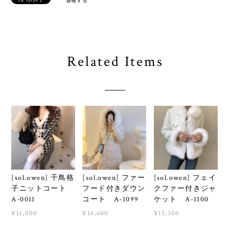
通報する
Related Items
[sol.owen] ファー
[sol.owen] フェイ
[sol.owen] 千鳥格
フード付きダウン
クファー付きジャ
子ニットコート
コート A-1099
ケット A-1100
A-0011
¥16,600
¥13,300
¥11,000