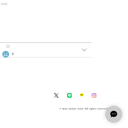
,900
3
© miie online store All rights reserved.