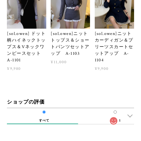
[sol.owen] ドット
[sol.owen]ニット
[sol.owen]ニット
柄ハイネックトッ
トップス＆ショー
カーディガン＆プ
プス＆Vネックワ
トパンツセットア
リーツスカートセ
ンピースセット
ップ A-1103
ットアップ A-
A-1101
1104
¥11,000
¥9,980
¥9,900
ショップの評価
すべて
1