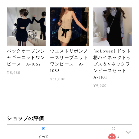
バックオープンシ
ウエストリボンノ
[sol.owen] ドット
ャギーニットワン
ースリーブニット
柄ハイネックトッ
ピース A-1052
ワンピース A-
プス＆Vネックワ
1083
ンピースセット
¥5,980
A-1101
¥11,000
¥9,980
ショップの評価
すべて
1