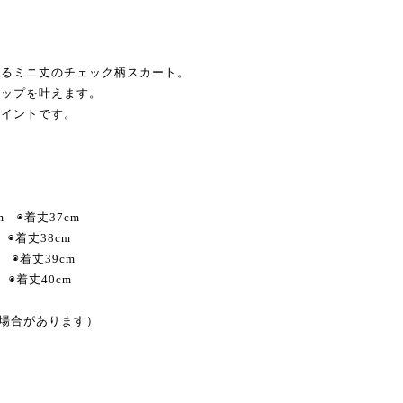
れるミニ丈のチェック柄スカート。
アップを叶えます。
ポイントです。
m ◉着丈37cm
 ◉着丈38cm
 ◉着丈39cm
 ◉着丈40cm
る場合があります）