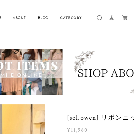
E
ABOUT
BLOG
CATEGORY
[sol.owen] リボ
¥11,980