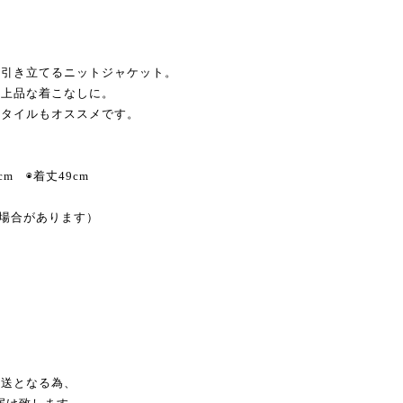
を引き立てるニットジャケット。
り上品な着こなしに。
スタイルもオススメです。
cm ◉着丈49cm
る場合があります）
発送となる為、