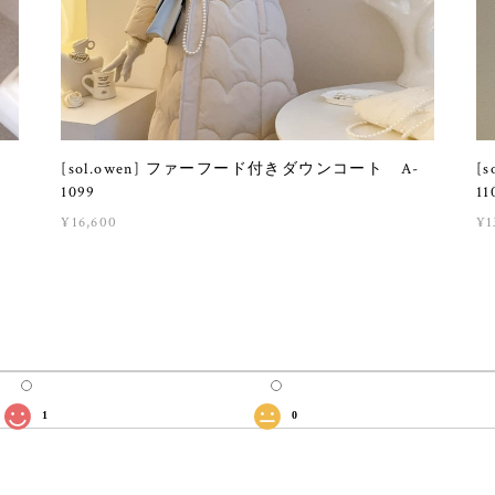
[sol.owen] ファーフード付きダウンコート A-
[
1099
11
¥16,600
¥1
1
0