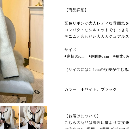
【商品詳細】
配色リボンが大人レディな雰囲気
コンパクトなシルエットですっき
デニムと合わせた大人カジュアル
サイズ
◉肩幅35cm ◉胸囲96cm ◉袖丈60
（サイズには2-4cmの誤差が生じ
カラー ホワイト、ブラック
【お届けについて】
こちらの商品は海外店舗より直接