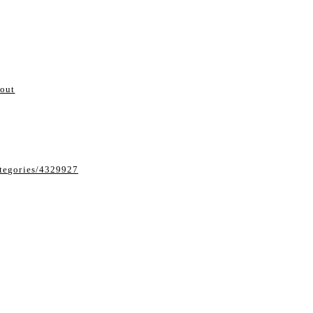
い
bout
ategories/4329927