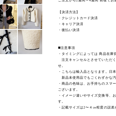
ご注文から2週間～4週間 前後でお
【決済方法】
・クレジットカード決済
・キャリア決済
・後払い決済
◼️注意事項
・タイミングによっては 商品在庫
注文キャンセルとさせていただく
せ。
・こちらは輸入品となります。日
新品未使用品でもごくわずかな汚
・商品の色味は、お手持ちのスマ
ございます。
・イメージ違いやサイズ交換等、
す。
・記載サイズは2〜４㎝程度の誤差