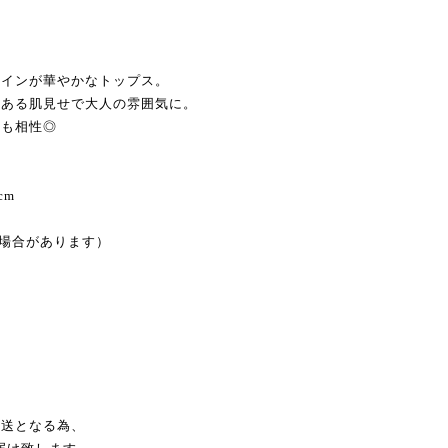
ザインが華やかなトップス。
のある肌見せで大人の雰囲気に。
にも相性◎
cm
る場合があります）
発送となる為、