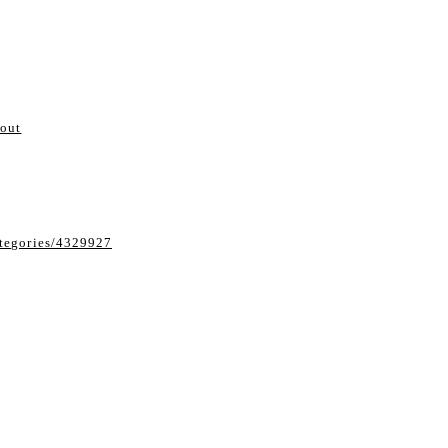
い
bout
ategories/4329927