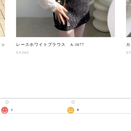
セッ
レースホワイトブラウス A-1077
カ
¥9,980
¥9
1
0