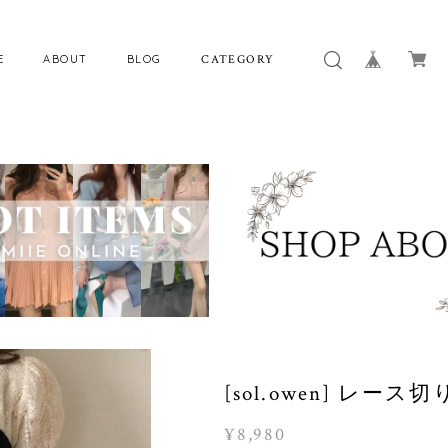
E
ABOUT
BLOG
CATEGORY
[sol.owen] レー
¥8,980