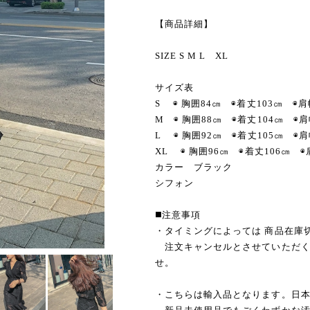
【商品詳細】
SIZE S M L XL
サイズ表
S ◉ 胸囲84㎝ ◉着丈103㎝ ◉
M ◉ 胸囲88㎝ ◉着丈104㎝ ◉
L ◉ 胸囲92㎝ ◉着丈105㎝ ◉
XL ◉ 胸囲96㎝ ◉着丈106㎝
カラー ブラック
シフォン
◼️注意事項
・タイミングによっては 商品在庫
注文キャンセルとさせていただく
せ。
・こちらは輸入品となります。日