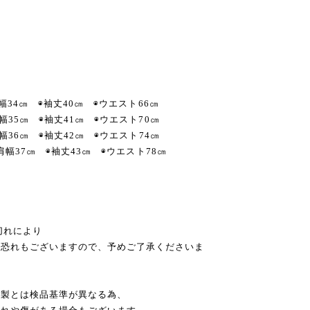
肩幅34㎝ ◉袖丈40㎝ ◉ウエスト66㎝
肩幅35㎝ ◉袖丈41㎝ ◉ウエスト70㎝
肩幅36㎝ ◉袖丈42㎝ ◉ウエスト74㎝
 ◉肩幅37㎝ ◉袖丈43㎝ ◉ウエスト78㎝
切れにより
恐れもございますので、予めご了承くださいま
本製とは検品基準が異なる為、