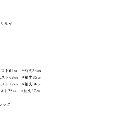
フリルが
。
エスト64㎝ ◉袖丈34㎝
エスト68㎝ ◉袖丈35㎝
ウエスト72㎝ ◉袖丈36㎝
◉ウエスト76㎝ ◉袖丈37㎝
ラック