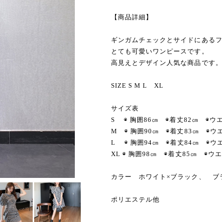
【商品詳細】
ギンガムチェックとサイドにある
とても可愛いワンピースです。
高見えとデザイン人気な商品です
SIZE S M L XL
サイズ表
S ◉ 胸囲86㎝ ◉着丈82㎝ ◉ウ
M ◉ 胸囲90㎝ ◉着丈83㎝ ◉ウ
L ◉ 胸囲94㎝ ◉着丈84㎝ ◉
XL ◉ 胸囲98㎝ ◉着丈85㎝ 
カラー ホワイト×ブラック、 ブ
ポリエステル他