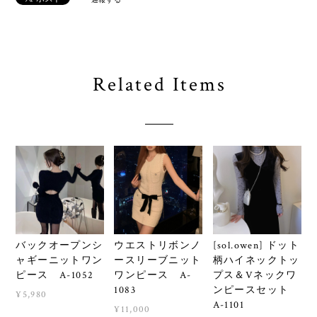
Related Items
バックオープンシ
ウエストリボンノ
[sol.owen] ドット
ャギーニットワン
ースリーブニット
柄ハイネックトッ
ピース A-1052
ワンピース A-
プス＆Vネックワ
1083
ンピースセット
¥5,980
A-1101
¥11,000