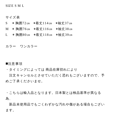
SIZE S M L
サイズ表
S ◉ 胸囲72㎝ ◉着丈114㎝ ◉袖丈37㎝
M ◉ 胸囲76㎝ ◉着丈116㎝ ◉袖丈38㎝
L ◉ 胸囲80㎝ ◉着丈118㎝ ◉袖丈39㎝
カラー ワンカラー
◼️注意事項
・タイミングによっては 商品在庫切れにより
注文キャンセルとさせていただく恐れもございますので、予
めご了承くださいませ。
・こちらは輸入品となります。日本製とは検品基準が異なる
為、
新品未使用品でもごくわずかな汚れや傷がある場合もござい
ます。