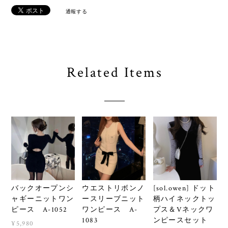
通報する
Related Items
バックオープンシ
ウエストリボンノ
[sol.owen] ドット
ャギーニットワン
ースリーブニット
柄ハイネックトッ
ピース A-1052
ワンピース A-
プス＆Vネックワ
1083
ンピースセット
¥5,980