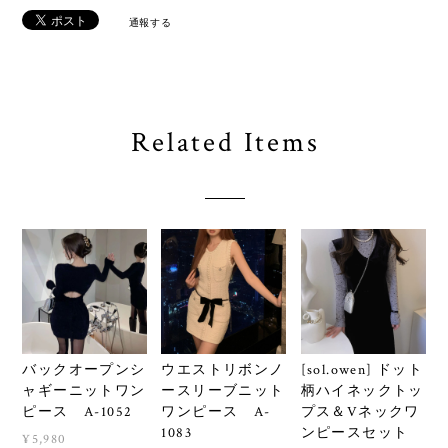
通報する
Related Items
バックオープンシ
ウエストリボンノ
[sol.owen] ドット
ャギーニットワン
ースリーブニット
柄ハイネックトッ
ピース A-1052
ワンピース A-
プス＆Vネックワ
1083
ンピースセット
¥5,980