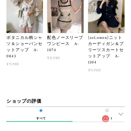
ボタニカル柄シャ
配色ノースリーブ
[sol.owen]ニット
ツ＆ショーパンセ
ワンピース A-
カーディガン＆プ
ットアップ A-
1074
リーツスカートセ
0843
ットアップ A-
¥8,980
1104
¥9,980
¥9,900
ショップの評価
すべて
1