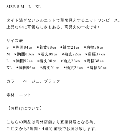
SIZE S M L XL
タイト過ぎないシルエットで華奢見えするニットワンピース。
上品な中に可愛らしさもある、高見えの一枚です♪
サイズ表
S ◉胸囲84㎝ ◉着丈88㎝ ◉袖丈21㎝ ◉肩幅36㎝
M ◉胸囲88㎝ ◉着丈89㎝ ◉袖丈22㎝ ◉肩幅37㎝
L ◉胸囲92㎝ ◉着丈90㎝ ◉袖丈23㎝ ◉肩幅38㎝
XL ◉胸囲96㎝ ◉着丈91㎝ ◉袖丈24㎝ ◉肩幅39㎝
カラー ベージュ、ブラック
素材 ニット
【お届けについて】
こちらの商品は海外店舗より直接発送となる為、
ご注文から2週間～4週間 前後でお届け致します。