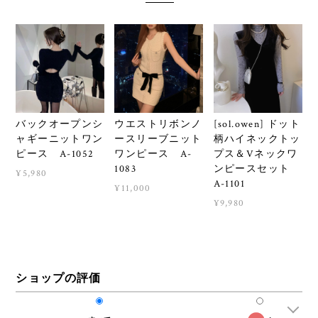
バックオープンシ
ウエストリボンノ
[sol.owen] ドット
ャギーニットワン
ースリーブニット
柄ハイネックトッ
ピース A-1052
ワンピース A-
プス＆Vネックワ
1083
ンピースセット
¥5,980
A-1101
¥11,000
¥9,980
ショップの評価