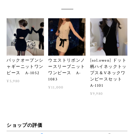
バックオープンシ
ウエストリボンノ
[sol.owen] ドット
ャギーニットワン
ースリーブニット
柄ハイネックトッ
ピース A-1052
ワンピース A-
プス＆Vネックワ
1083
ンピースセット
¥5,980
A-1101
¥11,000
¥9,980
ショップの評価