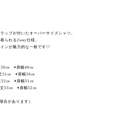
トラップが付いたオーバーサイズシャツ。
着られる2way仕様。
ザインが魅力的な一枚です♡
丈50㎝ ◉肩幅49㎝
袖丈51㎝ ◉肩幅50㎝
丈52㎝ ◉肩幅51㎝
袖丈53㎝ ◉肩幅52㎝
る場合があります）