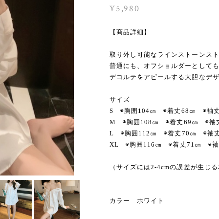
¥5,980
【商品詳細】
取り外し可能なラインストーンス
普通にも、オフショルダーとしても
デコルテをアピールする大胆なデ
サイズ
S ◉胸囲104㎝ ◉着丈68㎝ ◉袖
M ◉胸囲108㎝ ◉着丈69㎝ ◉
L ◉胸囲112㎝ ◉着丈70㎝ ◉袖
XL ◉胸囲116㎝ ◉着丈71㎝ ◉
（サイズには2-4cmの誤差が生じ
カラー ホワイト