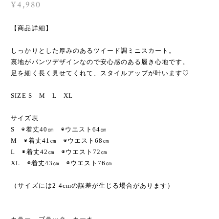
¥4,980
【商品詳細】
しっかりとした厚みのあるツイード調ミニスカート。
裏地がパンツデザインなので安心感のある履き心地です。
足を細く長く見せてくれて、スタイルアップが叶います♡
SIZE S M L XL
サイズ表
S ◉着丈40㎝ ◉ウエスト64㎝
M ◉着丈41㎝ ◉ウエスト68㎝
L ◉着丈42㎝ ◉ウエスト72㎝
XL ◉着丈43㎝ ◉ウエスト76㎝
（サイズには2-4cmの誤差が生じる場合があります）