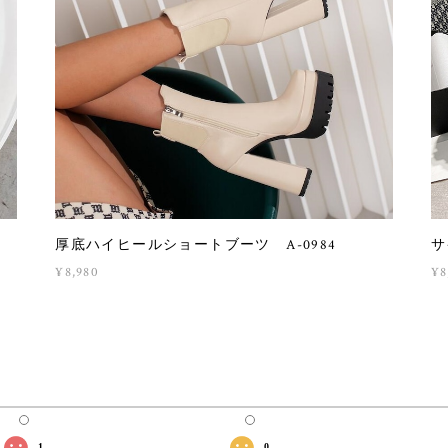
厚底ハイヒールショートブーツ A-0984
サ
¥8,980
¥8
1
0