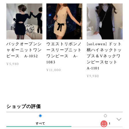
バックオープンシ
ウエストリボンノ
[sol.owen] ドット
ャギーニットワン
ースリーブニット
柄ハイネックトッ
ピース A-1052
ワンピース A-
プス＆Vネックワ
1083
ンピースセット
¥5,980
A-1101
¥11,000
¥9,980
ショップの評価
すべて
1