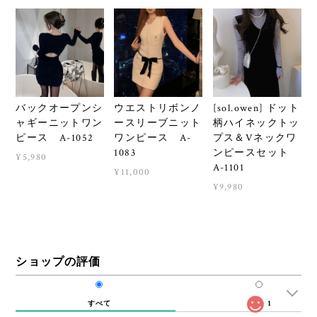
バックオープンシ
ウエストリボンノ
[sol.owen] ドット
ャギーニットワン
ースリーブニット
柄ハイネックトッ
ピース A-1052
ワンピース A-
プス＆Vネックワ
1083
ンピースセット
¥5,980
A-1101
¥11,000
¥9,980
ショップの評価
すべて
1