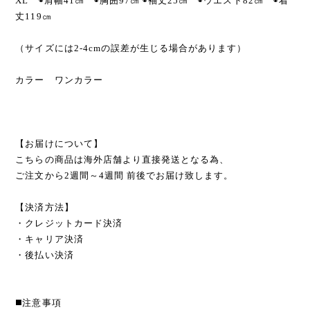
XL ◉肩幅41㎝ ◉胸囲97㎝ ◉袖丈25㎝ ◉ウエスト82㎝ ◉着
丈119㎝
（サイズには2-4cmの誤差が生じる場合があります）
カラー ワンカラー
【お届けについて】
こちらの商品は海外店舗より直接発送となる為、
ご注文から2週間～4週間 前後でお届け致します。
【決済方法】
・クレジットカード決済
・キャリア決済
・後払い決済
◼️注意事項