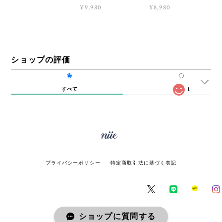
¥9,980
¥8,980
ショップの評価
すべて
1
プライバシーポリシー
特定商取引法に基づく表記
ショップに質問する
© miie online store All rights reserved.