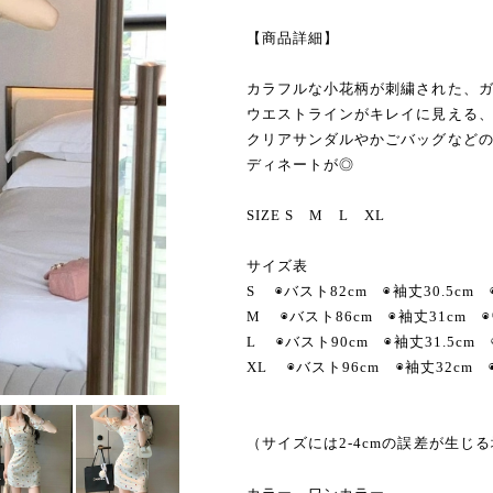
【商品詳細】
カラフルな小花柄が刺繍された、
ウエストラインがキレイに見える
クリアサンダルやかごバッグなど
ディネートが◎
SIZE S M L XL
サイズ表
S ◉バスト82cm ◉袖丈30.5cm 
M ◉バスト86cm ◉袖丈31cm ◉
L ◉バスト90cm ◉袖丈31.5cm 
XL ◉バスト96cm ◉袖丈32cm 
（サイズには2-4cmの誤差が生じ