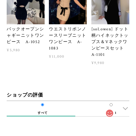
バックオープンシ
ウエストリボンノ
[sol.owen] ドット
ャギーニットワン
ースリーブニット
柄ハイネックトッ
ピース A-1052
ワンピース A-
プス＆Vネックワ
1083
ンピースセット
¥5,980
A-1101
¥11,000
¥9,980
ショップの評価
すべて
1