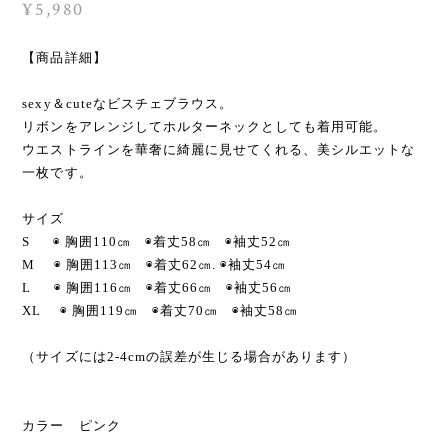
¥5,980
【商品詳細】
sexy＆cuteなビスチェブラウス。
リボンをアレンジしてホルターネックとしても着用可能。
ウエストラインを華奢に綺麗に見せてくれる、美シルエットな
一枚です。
サイズ
S ◉ 胸囲110㎝ ◉着丈58㎝ ◉袖丈52㎝
M ◉ 胸囲113㎝ ◉着丈62㎝. ◉袖丈54㎝
L ◉ 胸囲116㎝ ◉着丈66㎝ ◉袖丈56㎝
XL ◉ 胸囲119㎝ ◉着丈70㎝ ◉袖丈58㎝
（サイズには2-4cmの誤差が生じる場合があります）
カラー ピンク